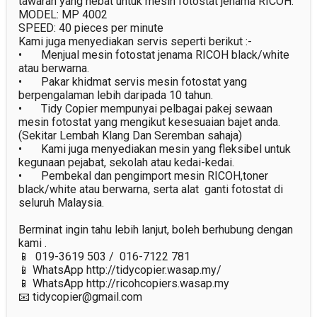
tawaran yang hebat untuk mesin fotostat jenama RICOH.

MODEL: MP 4002

SPEED: 40 pieces per minute

Kami juga menyediakan servis seperti berikut :-

•	Menjual mesin fotostat jenama RICOH black/white 
atau berwarna.

•	Pakar khidmat servis mesin fotostat yang 
berpengalaman lebih daripada 10 tahun.

•	Tidy Copier mempunyai pelbagai pakej sewaan 
mesin fotostat yang mengikut kesesuaian bajet anda. 
(Sekitar Lembah Klang Dan Seremban sahaja)

•	Kami juga menyediakan mesin yang fleksibel untuk 
kegunaan pejabat, sekolah atau kedai-kedai.

•	Pembekal dan pengimport mesin RICOH,toner 
black/white atau berwarna, serta alat  ganti fotostat di 
seluruh Malaysia.

Berminat ingin tahu lebih lanjut, boleh berhubung dengan 
kami .

📱  019-3619 503 /  016-7122 781

📱 WhatsApp http://tidycopier.wasap.my/

📱 WhatsApp http://ricohcopiers.wasap.my

📧 tidycopier@gmail.com
