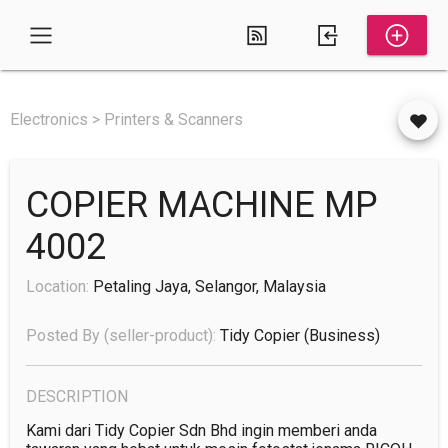
Electronics > Printers & Scanners
COPIER MACHINE MP
4002
Location:
Petaling Jaya, Selangor, Malaysia
Posted By (seller-product):
Tidy Copier
(business)
DESCRIPTION
Kami dari Tidy Copier Sdn Bhd ingin memberi anda 